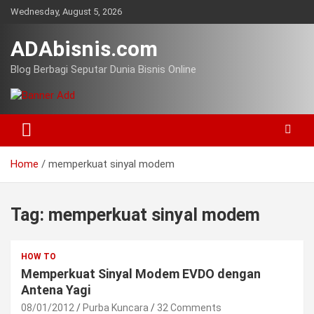
Skip
Wednesday, August 5, 2026
to
content
ADAbisnis.com
Blog Berbagi Seputar Dunia Bisnis Online
Home
memperkuat sinyal modem
Tag:
memperkuat sinyal modem
HOW TO
Memperkuat Sinyal Modem EVDO dengan
Antena Yagi
08/01/2012
Purba Kuncara
32 Comments