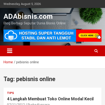
Skip
Wednesday, August 5, 2026
to
content
ADAbisnis.com
Blog Berbagi Seputar Dunia Bisnis Online
Home
pebisnis online
Tag:
pebisnis online
TIPS
4 Langkah Membuat Toko Online Modal Kecil
07/11/2012
Purba Kuncara