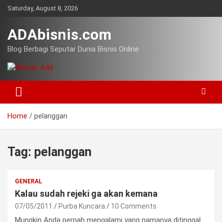
Skip
Saturday, August 8, 2026
to
content
ADAbisnis.com
Blog Berbagi Seputar Dunia Bisnis Online
Home
pelanggan
Tag:
pelanggan
GENERAL
Kalau sudah rejeki ga akan kemana
07/05/2011
Purba Kuncara
10 Comments
Mungkin Anda pernah mengalami yang namanya ditinggal