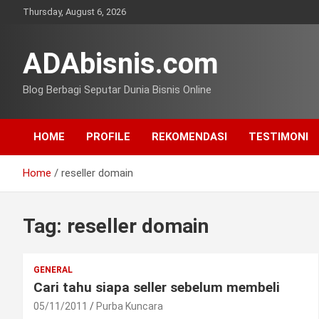
Skip
Thursday, August 6, 2026
to
content
ADAbisnis.com
Blog Berbagi Seputar Dunia Bisnis Online
HOME
PROFILE
REKOMENDASI
TESTIMONI
Home
reseller domain
Tag:
reseller domain
GENERAL
Cari tahu siapa seller sebelum membeli
05/11/2011
Purba Kuncara