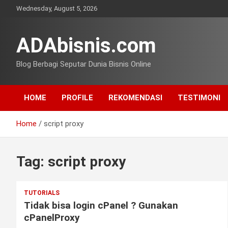
Skip
Wednesday, August 5, 2026
to
content
ADAbisnis.com
Blog Berbagi Seputar Dunia Bisnis Online
HOME
PROFILE
REKOMENDASI
TESTIMONI
Home
script proxy
Tag:
script proxy
TUTORIALS
Tidak bisa login cPanel ? Gunakan
cPanelProxy