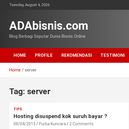
Skip
Tuesday, August 4, 2026
to
content
ADAbisnis.com
Blog Berbagi Seputar Dunia Bisnis Online
HOME
PROFILE
REKOMENDASI
TESTIMONI
Home
server
Tag:
server
TIPS
Hosting disuspend kok suruh bayar ?
08/04/2013
Purba Kuncara
2 Comments