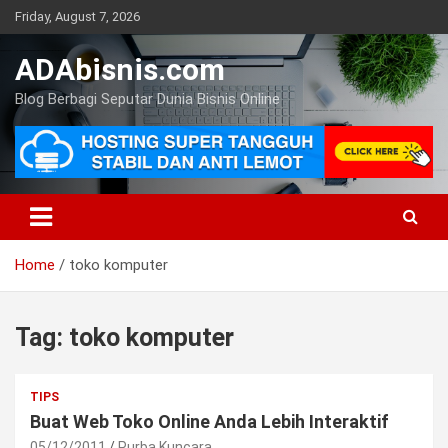
Skip
Friday, August 7, 2026
to
content
ADAbisnis.com
Blog Berbagi Seputar Dunia Bisnis Online
Home
toko komputer
Tag:
toko komputer
TIPS
Buat Web Toko Online Anda Lebih Interaktif
05/12/2011
Purba Kuncara