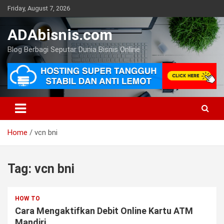
Skip
Friday, August 7, 2026
to
content
ADAbisnis.com
Blog Berbagi Seputar Dunia Bisnis Online
Home
vcn bni
Tag:
vcn bni
HOW TO
Cara Mengaktifkan Debit Online Kartu ATM
Mandiri