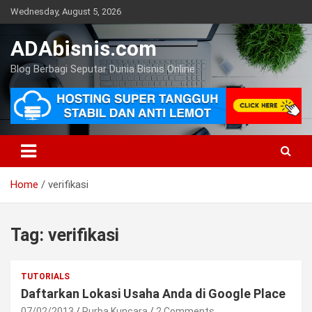
Skip
Wednesday, August 5, 2026
to
content
ADAbisnis.com
Blog Berbagi Seputar Dunia Bisnis Online
Home
verifikasi
Tag:
verifikasi
TUTORIALS
Daftarkan Lokasi Usaha Anda di Google Place
07/02/2013
Purba Kuncara
2 Comments