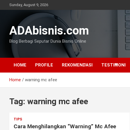
Skip
Sunday, August 9, 2026
•
to
content
ADAbisnis.com
Blog Berbagi Seputar Dunia Bisnis Online
•
HOME
PROFILE
REKOMENDASI
TESTIMONI
Home
warning mc afee
Tag:
warning mc afee
•
•
TIPS
Cara Menghilangkan “Warning” Mc Afee