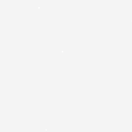
•
•
•
•