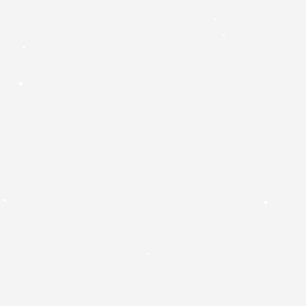
•
•
•
•