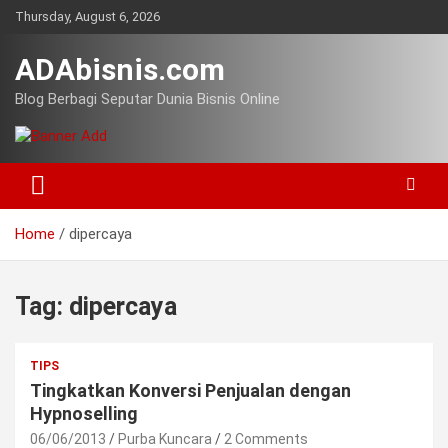
Skip
Thursday, August 6, 2026
to
content
ADAbisnis.com
Blog Berbagi Seputar Dunia Bisnis Online
Home
dipercaya
Tag:
dipercaya
TIPS
Tingkatkan Konversi Penjualan dengan
Hypnoselling
06/06/2013
Purba Kuncara
2 Comments