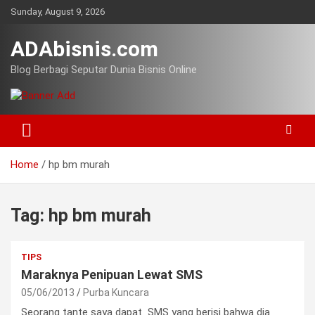
Skip
Sunday, August 9, 2026
to
content
ADAbisnis.com
Blog Berbagi Seputar Dunia Bisnis Online
Home
hp bm murah
Tag:
hp bm murah
TIPS
Maraknya Penipuan Lewat SMS
05/06/2013
Purba Kuncara
Seorang tante saya dapat SMS yang berisi bahwa dia