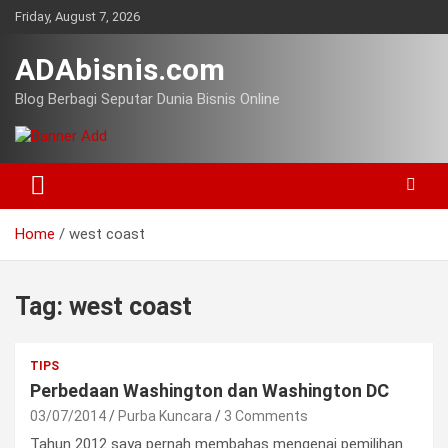
Skip
Friday, August 7, 2026
to
content
ADAbisnis.com
Blog Berbagi Seputar Dunia Bisnis Online
Home
west coast
Tag:
west coast
TIPS
Perbedaan Washington dan Washington DC
03/07/2014
Purba Kuncara
3 Comments
Tahun 2012 saya pernah membahas mengenai pemilihan