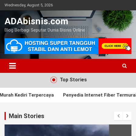
Skip
Wednesday, August 5, 2026
to
content
ADAbisnis.com
Blog Berbagi Seputar Dunia Bisnis Online
Top Stories
Terpercaya
Penyedia Internet Fiber Termurah di Kediri
Main Stories